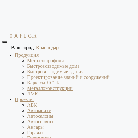
Перейти
к
содержимому
0,00
₽
Cart
Ваш город:
Ваш город:
Краснодар
Краснодар
Продукция
Металлопрофили
Быстровозводимые дома
Быстровозводимые здания
Проектирование зданий и сооружений
Каркасы ЛСТК
Металлоконструкции
ЛМК
Проекты
АБК
Автомойки
Автосалоны
Автосервисы
Ангары
Гаражи