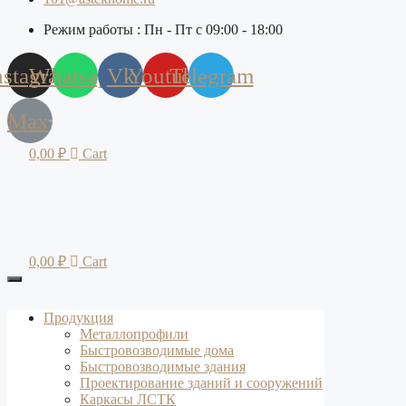
Режим работы : Пн - Пт с 09:00 - 18:00
nstagram
Whatsapp
Vk
Youtube
Telegram
Max
0,00
₽
Cart
0,00
₽
Cart
Продукция
Металлопрофили
Быстровозводимые дома
Быстровозводимые здания
Проектирование зданий и сооружений
Каркасы ЛСТК