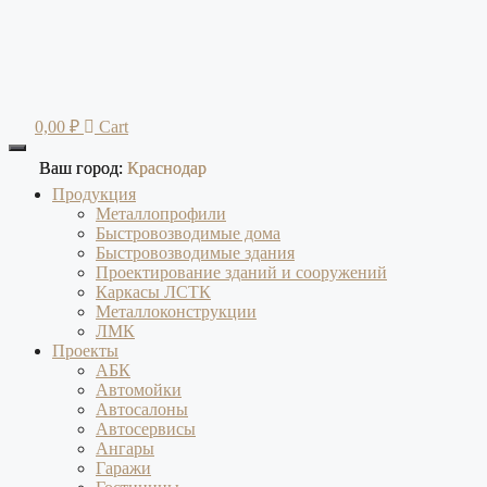
Перейти
к
содержимому
0,00
₽
Cart
Ваш город:
Ваш город:
Краснодар
Краснодар
Продукция
Металлопрофили
Быстровозводимые дома
Быстровозводимые здания
Проектирование зданий и сооружений
Каркасы ЛСТК
Металлоконструкции
ЛМК
Проекты
АБК
Автомойки
Автосалоны
Автосервисы
Ангары
Гаражи