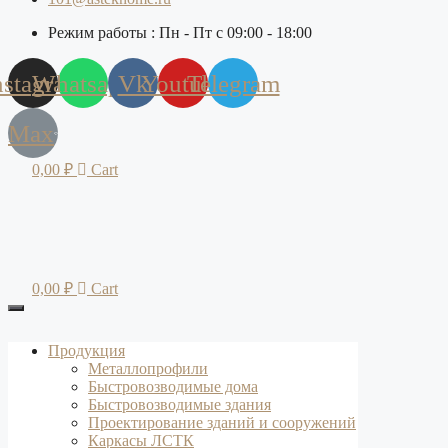
Режим работы : Пн - Пт с 09:00 - 18:00
nstagram
Whatsapp
Vk
Youtube
Telegram
Max
0,00
₽
Cart
0,00
₽
Cart
Продукция
Металлопрофили
Быстровозводимые дома
Быстровозводимые здания
Проектирование зданий и сооружений
Каркасы ЛСТК